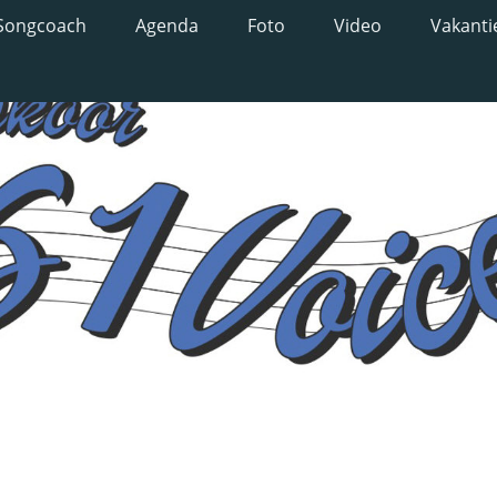
Songcoach
Agenda
Foto
Video
Vakanti